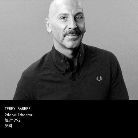
TERRY BARBER
Global Director
始於1992
英國