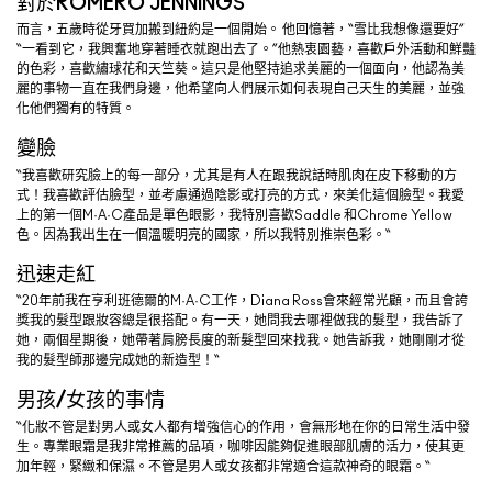
對於ROMERO JENNINGS
而言，五歲時從牙買加搬到紐約是一個開始。 他回憶著，“雪比我想像還要好”
“一看到它，我興奮地穿著睡衣就跑出去了。”他熱衷園藝，喜歡戶外活動和鮮豔
的色彩，喜歡繡球花和天竺葵。這只是他堅持追求美麗的一個面向，他認為美
麗的事物一直在我們身邊，他希望向人們展示如何表現自己天生的美麗，並強
化他們獨有的特質。
變臉
“我喜歡研究臉上的每一部分，尤其是有人在跟我說話時肌肉在皮下移動的方
式！我喜歡評估臉型，並考慮通過陰影或打亮的方式，來美化這個臉型。我愛
上的第一個M·A·C產品是單色眼影，我特別喜歡Saddle 和Chrome Yellow
色。因為我出生在一個溫暖明亮的國家，所以我特別推崇色彩。“
迅速走紅
“20年前我在亨利班德爾的M·A·C工作，Diana Ross會來經常光顧，而且會誇
獎我的髮型跟妝容總是很搭配。有一天，她問我去哪裡做我的髮型，我告訴了
她，兩個星期後，她帶著肩膀長度的新髮型回來找我。她告訴我，她剛剛才從
我的髮型師那邊完成她的新造型！“
男孩/女孩的事情
“化妝不管是對男人或女人都有增強信心的作用，會無形地在你的日常生活中發
生。專業眼霜是我非常推薦的品項，咖啡因能夠促進眼部肌膚的活力，使其更
加年輕，緊緻和保濕。不管是男人或女孩都非常適合這款神奇的眼霜。“