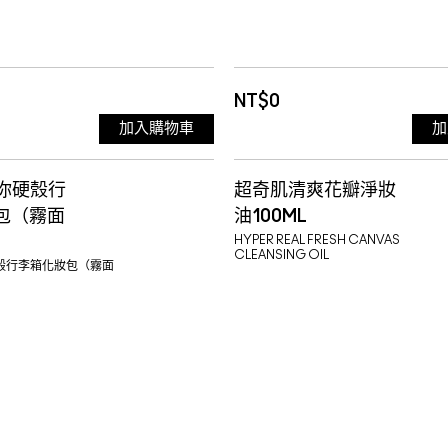
NT$0
加入購物車
加
迷你硬殼行
超奇肌清爽花瓣淨妝
包（霧面
油100ML
HYPER REAL FRESH CANVAS
CLEANSING OIL
硬殼行李箱化妝包（霧面