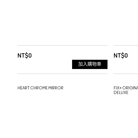
NT$0
NT$0
加入購物車
HEART CHROME MIRROR
FIX+ ORIGIN
DELUXE