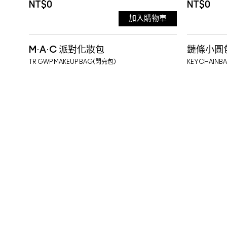
NT$0
NT$0
加入購物車
M·A·C 派對化妝包
鏈條小圓包
TR GWP MAKEUP BAG(閃亮包)
KEYCHAINB