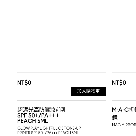
NT$0
NT$0
加入購物車
超漾光高防曬妝前乳
M·A·C
SPF 50+/PA+++
鏡
PEACH 5ML
MAC MIRRO
GLOW PLAY LIGHTFUL C3 TONE-UP
PRIMER SPF 50+/PA+++ PEACH 5ML