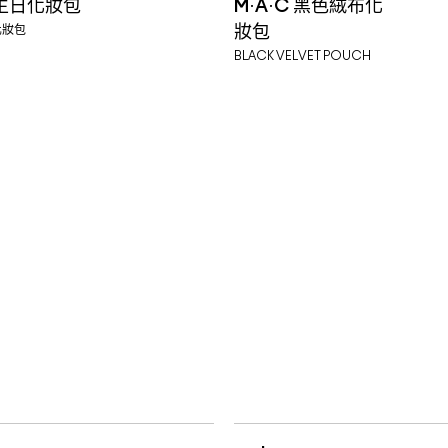
0生日化妝包
M·A·C 黑色絨布化
化妝包
妝包
BLACK VELVET POUCH