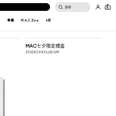
0
妝
專櫃
M.A.C.Zine
6折
MAC七夕限定禮盒
STUDIO FIX FLUID SPF